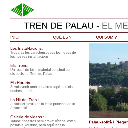
TREN DE PALAU -
EL ME
INICI
QUÈ ÉS ?
QUI SOM ?
Les Instal·lacions:
Trobaràs les característiques tècniques de
les nostres instal·lacions.
Els Trens:
Un recull de tot el material construït per
els socis del Tren de Palau.
Els Horaris :
Si vols venir amb nosaltres aquí tens els
nostres horaris.
La Nit del Tren :
Al solstici d'estiu es la festa principal de la
Associació.
Galeria de videos :
També nosaltres hem gravat vídeos, estan
Palau-solità i Pleg
posats a Youtube, però aquí tens la