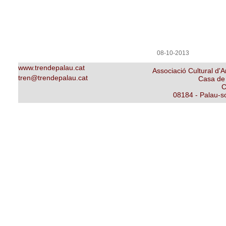
08-10-2013
www.trendepalau.cat
Associació Cultural d'A
tren@trendepalau.cat
Casa de 
C
08184 - Palau-so