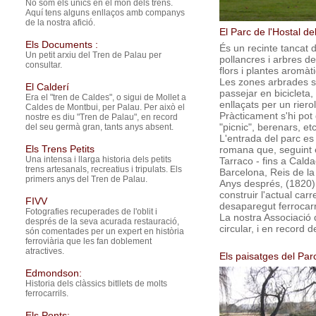
No som els únics en el mon dels trens.
Aquí tens alguns enllaços amb companys
de la nostra afició.
El Parc de l'Hostal d
Els Documents :
És un recinte tancat 
Un petit arxiu del Tren de Palau per
pollancres i arbres de
consultar.
flors i plantes aromàt
Les zones arbrades s'
El Calderí
passejar en bicicleta,
Era el "tren de Caldes", o sigui de Mollet a
enllaçats per un rierol
Caldes de Montbui, per Palau. Per això el
Pràcticament s'hi pot d
nostre es diu "Tren de Palau", en record
"picnic", berenars, et
del seu germà gran, tants anys absent.
L'entrada del parc es
Els Trens Petits
romana que, seguint 
Una intensa i llarga historia dels petits
Tarraco - fins a Cal
trens artesanals, recreatius i tripulats. Els
Barcelona, Reis de la
primers anys del Tren de Palau.
Anys després, (1820) 
construir l'actual carr
FIVV
desaparegut ferrocarr
Fotografies recuperades de l'oblit i
La nostra Associació
després de la seva acurada restauració,
circular, i en record 
són comentades per un expert en història
ferroviària que les fan doblement
atractives.
Els paisatges del Par
Edmondson:
Historia dels clàssics bitllets de molts
ferrocarrils.
Els Ponts: