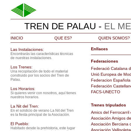
TREN DE PALAU -
EL ME
INICIO
QUE ES?
QUIEN SOMOS?
Enllaces
Las Instalaciones:
Encontrarás las características técnicas
de nuestras instalaciones.
Federaciones
Los Trenes:
Federació Catalana d'
Una recopilación de todo el material
Unió Europea de Model
construido por los socios del Tren de
Palau.
Federacion Española 
Federación Castellan
Los Horarios:
FACS-UNECTO
Si quieres venir con nosotros, aquí tienes
nuestros horarios.
Trenes tripulados
La Nit del Tren:
En el solsticio de verano La Nit del Tren
Amics del Ferrocarril 
es la fiesta principal de la Asociación.
Asociación Amigos del
El Pueblo:
Asociación Berciana d
Habitado desde la prehistoria, este lugar
Asociación Vallisolet