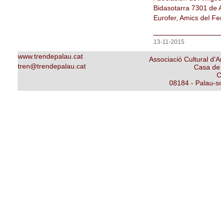
Bidasotarra 7301 de A
Eurofer, Amics del Fer
13-11-2015
www.trendepalau.cat
Associació Cultural d'A
tren@trendepalau.cat
Casa de 
C
08184 - Palau-so